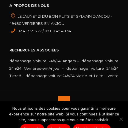
A PROPOS DE NOUS
LE JAUNET ZI DU BON PUITS ST SYLVAIN D'ANJOU -
49480 VERRIÈRES-EN-ANJOU
02 41 35 93 77 / 07 88 45 48 54
RECHERCHES ASSOCIÉES
dépannage voiture 24h/24 Angers
–
dépannage voiture
24h/24 Verrières-en-Anjou
–
dépannage voiture 24h/24
Tiercé
–
dépannage voiture 24h/24 Maine-et-Loire
–
vente
voiture occasion Angers
–
vente voiture occasion
Verrières-en-Anjou
–
vente voiture occasion Tiercé
–
vente
voiture occasion Maine-et-Loire
–
garage multimarques
Angers
–
garage multimarques Verrières-en-Anjou
–
Nous utilisons des cookies pour vous garantir la meilleure
garage multimarques Tiercé
–
garage multimarques
expérience sur notre site web. Si vous continuez à utiliser ce
© Copyright
2026 G.L.K. AUTO. Tous droits réservés - Site
site, nous supposerons que vous en êtes satisfait.
Maine-et-Loire
réalisé par :
–
carrosserie Angers
Agence de communication
–
carrosserie
Nancy
|
Mentions légales
|
Politique de confidentialité
Verrières-en-Anjou
–
carrosserie Tiercé
–
carrosserie