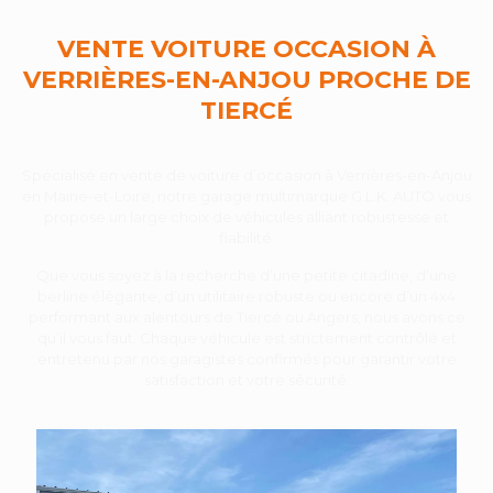
VENTE VOITURE OCCASION À
VERRIÈRES-EN-ANJOU PROCHE DE
TIERCÉ
Spécialisé en vente de voiture d’occasion à Verrières-en-Anjou
en Maine-et-Loire, notre garage multimarque G.L.K. AUTO vous
propose un large choix de véhicules alliant robustesse et
fiabilité.
Que vous soyez à la recherche d’une petite citadine, d’une
berline élégante, d’un utilitaire robuste ou encore d’un 4x4
performant aux alentours de Tiercé ou Angers, nous avons ce
qu’il vous faut. Chaque véhicule est strictement contrôlé et
entretenu par nos garagistes confirmés pour garantir votre
satisfaction et votre sécurité.