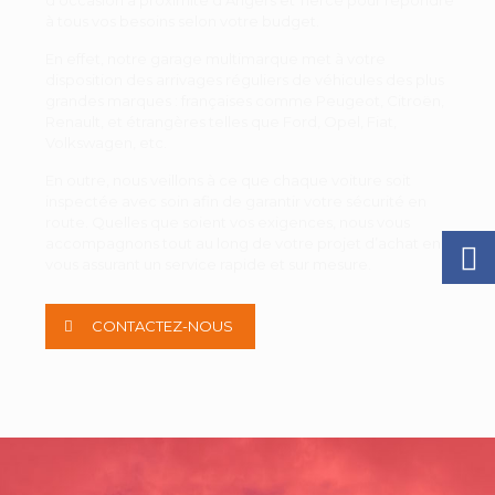
d'occasion à proximité d’Angers et Tiercé pour répondre
à tous vos besoins selon votre budget.
En effet, notre garage multimarque met à votre
disposition des arrivages réguliers de véhicules des plus
grandes marques : françaises comme Peugeot, Citroën,
Renault, et étrangères telles que Ford, Opel, Fiat,
Volkswagen, etc.
En outre, nous veillons à ce que chaque voiture soit
inspectée avec soin afin de garantir votre sécurité en
route. Quelles que soient vos exigences, nous vous
accompagnons tout au long de votre projet d’achat en
vous assurant un service rapide et sur mesure.
CONTACTEZ-NOUS