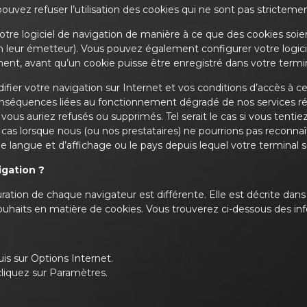
vez refuser l’utilisation des cookies qui ne sont pas strictemen
tre logiciel de navigation de manière à ce que des cookies soien
lon leur émetteur). Vous pouvez également configurer votre logic
ent, avant qu’un cookie puisse être enregistré dans votre termin
er votre navigation sur Internet et vos conditions d’accès à cert
nséquences liées au fonctionnement dégradé de nos services résu
ous auriez refusés ou supprimés. Tel serait le cas si vous tenti
e cas lorsque nous (ou nos prestataires) ne pourrions pas reconnaî
 de langue et d’affichage ou le pays depuis lequel votre terminal
igation ?
uration de chaque navigateur est différente. Elle est décrite dan
ouhaits en matière de cookies. Vous trouverez ci-dessous des inf
uis sur Options Internet.
cliquez sur Paramètres.